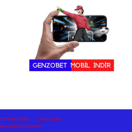
PK İndir İşlemi
Canlı Casino
anlı Bahis Seçenekleri