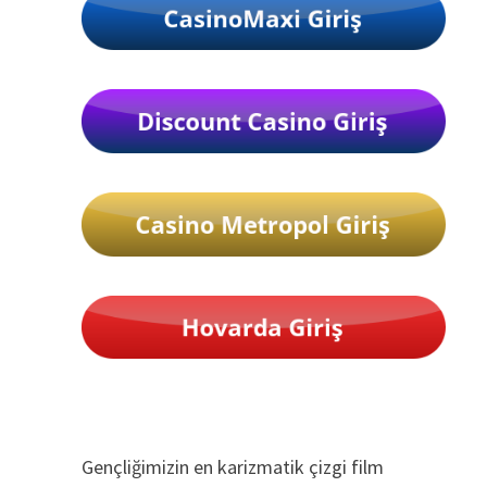
Gençliğimizin en karizmatik çizgi film